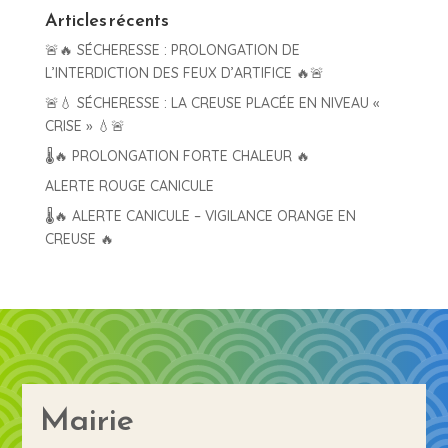
Articles récents
🚨🔥 SÉCHERESSE : PROLONGATION DE
L’INTERDICTION DES FEUX D’ARTIFICE 🔥🚨
🚨💧 SÉCHERESSE : LA CREUSE PLACÉE EN NIVEAU «
CRISE » 💧🚨
🌡️🔥 PROLONGATION FORTE CHALEUR 🔥
ALERTE ROUGE CANICULE
🌡️🔥 ALERTE CANICULE – VIGILANCE ORANGE EN
CREUSE 🔥
Mairie