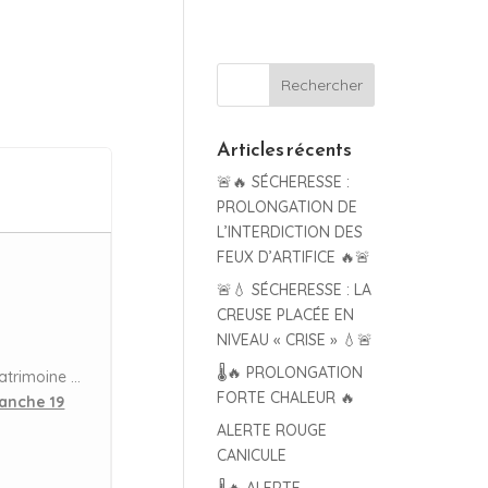
Articles récents
🚨🔥 SÉCHERESSE :
PROLONGATION DE
L’INTERDICTION DES
FEUX D’ARTIFICE 🔥🚨
🚨💧 SÉCHERESSE : LA
CREUSE PLACÉE EN
NIVEAU « CRISE » 💧🚨
🌡️🔥 PROLONGATION
atrimoine …
FORTE CHALEUR 🔥
anche 19
ALERTE ROUGE
CANICULE