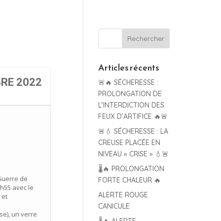
Articles récents
RE 2022
🚨🔥 SÉCHERESSE :
PROLONGATION DE
L’INTERDICTION DES
FEUX D’ARTIFICE 🔥🚨
🚨💧 SÉCHERESSE : LA
CREUSE PLACÉE EN
NIVEAU « CRISE » 💧🚨
🌡️🔥 PROLONGATION
 Guerre de
FORTE CHALEUR 🔥
0h55 avec le
ALERTE ROUGE
 et
CANICULE
se), un verre