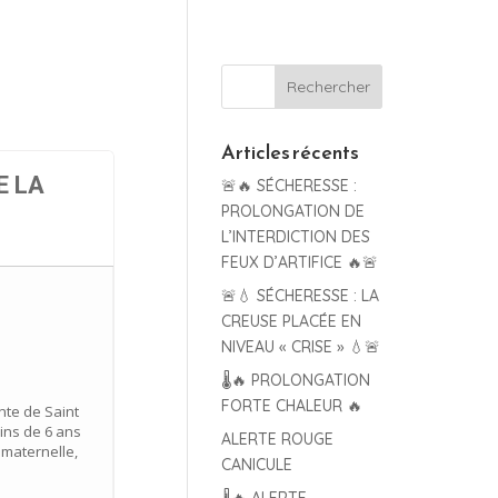
Articles récents
E LA
🚨🔥 SÉCHERESSE :
PROLONGATION DE
L’INTERDICTION DES
FEUX D’ARTIFICE 🔥🚨
🚨💧 SÉCHERESSE : LA
CREUSE PLACÉE EN
NIVEAU « CRISE » 💧🚨
🌡️🔥 PROLONGATION
FORTE CHALEUR 🔥
nte de Saint
ins de 6 ans
ALERTE ROUGE
 maternelle,
CANICULE