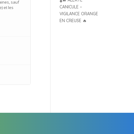
🌡️🔥 ALERTE
aines, sauf
CANICULE –
) et les
VIGILANCE ORANGE
EN CREUSE 🔥