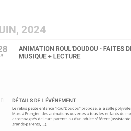
UIN, 2024
28
ANIMATION ROUL'DOUDOU - FAITES D
MUSIQUE + LECTURE
UI
DÉTAILS DE L'ÉVÉNEMENT
Le relais petite enfance “Roul’Doudou” propose, à la salle polyvale
Marc à Frongier des animations ouvertes à tous les enfants de mo
accompagnés de leurs parents ou d’un adulte référent (assistante
grands-parents, …).