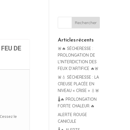
Articles récents
 FEU DE
🚨🔥 SÉCHERESSE :
PROLONGATION DE
L’INTERDICTION DES
FEUX D’ARTIFICE 🔥🚨
🚨💧 SÉCHERESSE : LA
CREUSE PLACÉE EN
NIVEAU « CRISE » 💧🚨
🌡️🔥 PROLONGATION
FORTE CHALEUR 🔥
ALERTE ROUGE
“Cessez le
CANICULE