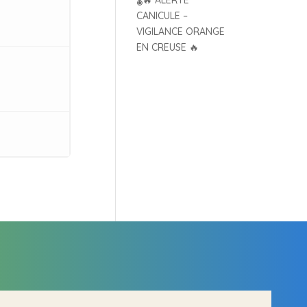
🌡️🔥 ALERTE
e
CANICULE –
VIGILANCE ORANGE
EN CREUSE 🔥