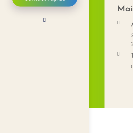
Mai

