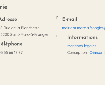
rie
Mairie
Adresse
E-mail

28 Rue de la Planchette,
mairie.st.marc.a.frongie
23200 Saint-Marc-à-Frongier
Informations
l
Téléphone
Mentions légales
05 55 66 18 87
Conception :
Crimson 