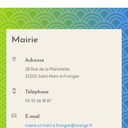
Mairie
Adresse

28 Rue de la Planchette,
23200 Saint-Marc-à-Frongier
Téléphone

05 55 66 18 87
E-mail

mairie.st.marc.a.frongier@orange.fr