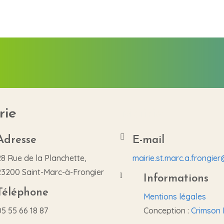
rie
Mairie
Adresse
E-mail

28 Rue de la Planchette,
mairie.st.marc.a.frongie
23200 Saint-Marc-à-Frongier
Informations
l
Téléphone
Mentions légales
05 55 66 18 87
Conception :
Crimson 