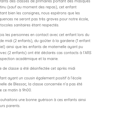
fants des classes de primaires portant des masques
tinu (sauf au moment des repas), cet enfant
tant bien les consignes, nous espérons que les
uences ne seront pas très graves pour notre école,
otocoles sanitaires étant respectés.
ois les personnes en contact avec cet enfant lors du
de midi (2 enfants), du goûter à la garderie (1 enfant
iel) ainsi que les enfants de maternelle ayant pu
avec (2 enfants) ont été déclarés cas contacts à l’ARS
inspection académique et la mairie.
le de classe a été désinfectée cet après midi
fant ayant un cousin également positif à l’école
elle de Blessac, la classe concernée n’a pas été
e ce matin à 9h00.
ouhaitons une bonne guérison à ces enfants ainsi
eurs parents.