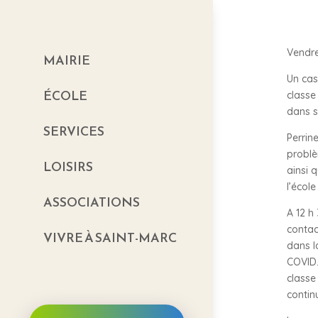
Vendre
MAIRIE
Un cas
ÉCOLE
classe
dans s
SERVICES
Perrin
problè
LOISIRS
ainsi 
l’école
ASSOCIATIONS
A 12 h
contac
VIVRE À SAINT-MARC
dans l
COVID.
classe 
contin