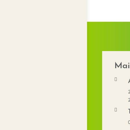
Mai

