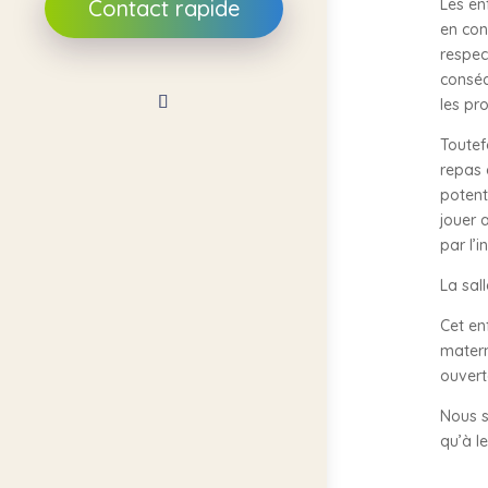
Les en
Contact rapide
en con
respec
conséq
les pr
Toutef
repas 
potent
jouer 
par l’
La sal
Cet en
matern
ouvert
Nous s
qu’à l